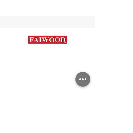
Contáctanos
+56 9 7648 5761
+
56 32 269 2686
+
56 9 6204 2498
+
56 9 3454 2881
info@faiwood.cl
Categorías
Aceros Inoxidables
Duplex y super Austeníticos
Aceros al Carbono