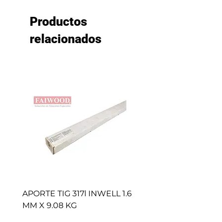
Productos
relacionados
APORTE TIG 317l INWELL 1.6
BROCHAS CAFE (50 
MM X 9.08 KG