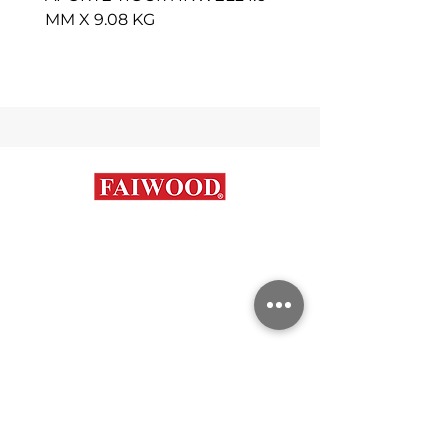
MM X 9.08 KG
Contáctanos
+56 9 7648 5761
+
56 32 269 2686
+
56 9 6204 2498
+
56 9 3454 2881
info@faiwood.cl
Categorías
Aceros Inoxidables