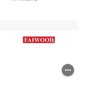
Contáctanos
+56 9 7648 5761
+
56 32 269 2686
+
56 9 6204 2498
+
56 9 3454 2881
info@faiwood.cl
Categorías
Aceros Inoxidables