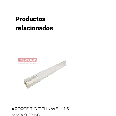
Productos
relacionados
APORTE TIG 317l INWELL 1.6
BROCHAS CAFE (50 
MM X 9.08 KG