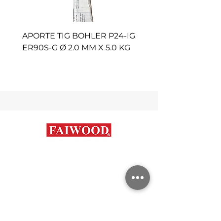
APORTE TIG BOHLER P24-IG
APORTE TIG AVESTA 
ER90S-G Ø 2.0 MM X 5.0 KG
P100 ER2594 Ø 2.4 M
KG
Contáctanos
+56 9 7648 5761
+
56 32 269 2686
+
56 9 6204 2498
+
56 9 3454 2881
info@faiwood.cl