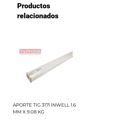
Productos
relacionados
APORTE TIG 317l INWELL 1.6
BROCHAS CAFE (50 
MM X 9.08 KG