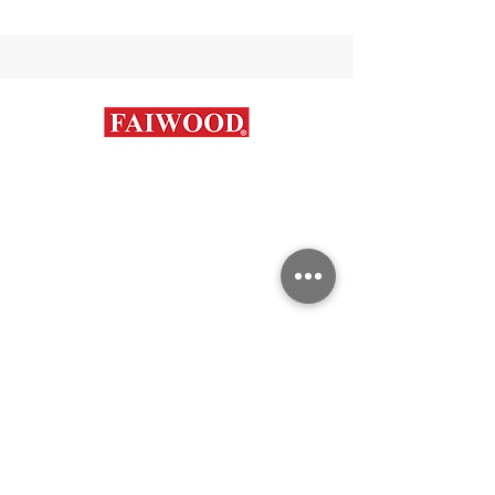
Contáctanos
+56 9 7648 5761
+
56 32 269 2686
+
56 9 6204 2498
+
56 9 3454 2881
info@faiwood.cl
Categorías
Aceros Inoxidables
Duplex y super Austeníticos
Aceros al Carbono