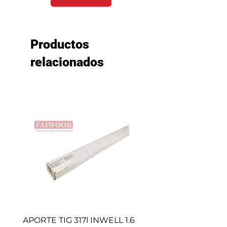
Productos
relacionados
APORTE TIG 317l INWELL 1.6
BROCHAS CAFE (50 