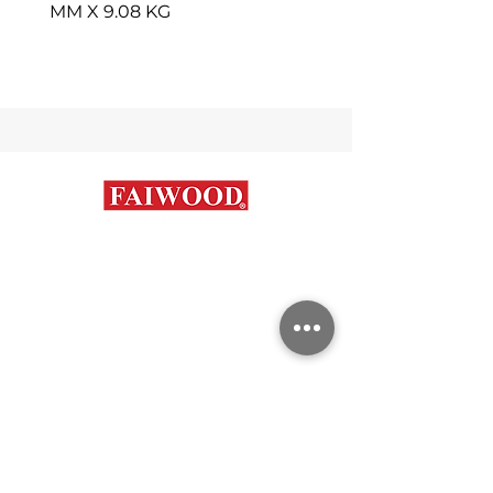
MM X 9.08 KG
Contáctanos
+56 9 7648 5761
+
56 32 269 2686
+
56 9 6204 2498
+
56 9 3454 2881
info@faiwood.cl
Categorías
Aceros Inoxidables