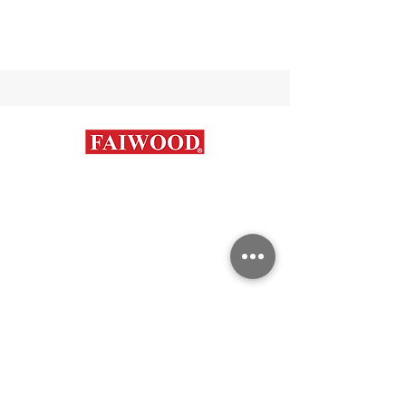
Contáctanos
+56 9 7648 5761
+
56 32 269 2686
+
56 9 6204 2498
+
56 9 3454 2881
info@faiwood.cl
Categorías
Aceros Inoxidables
Duplex y super Austeníticos