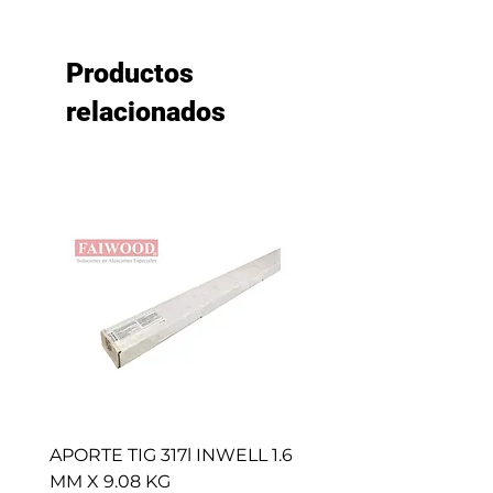
Productos
relacionados
APORTE TIG 317l INWELL 1.6
BROCHAS CAFE (50 
MM X 9.08 KG