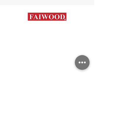
Contáctanos
+56 9 7648 5761
+
56 32 269 2686
+
56 9 6204 2498
+
56 9 3454 2881
info@faiwood.cl
Categorías
Aceros Inoxidables
Duplex y super Austeníticos
Aceros al Carbono
Aleaciones Especiales
Aceros Fundidos