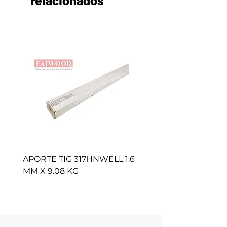
relacionados
APORTE TIG 317l INWELL 1.6
BROCHAS CAFE (50 
MM X 9.08 KG