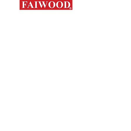
Mapa del s
Contáctanos
Novedades
Productos
+56 9 7648 5761
Nosotros
+ 56 32 269 2686
+ 56 9 6204 2498
Marcas
+ 56 9 3454 2881
Sorko
info@faiwood.cl
Contacto