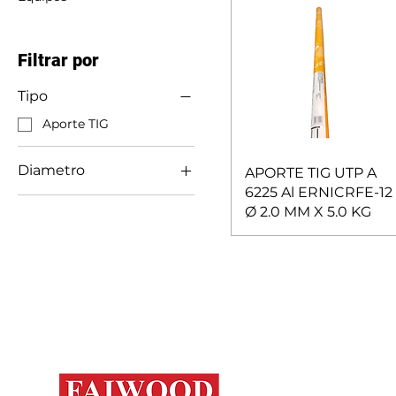
Filtrar por
Tipo
Aporte TIG
Diametro
APORTE TIG UTP A
6225 Al ERNICRFE-12
2.0 MM
Ø 2.0 MM X 5.0 KG
Mapa del s