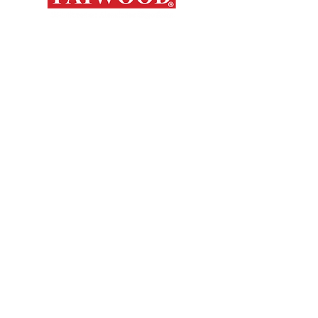
Contáctanos
Novedades
Productos
+56 9 7648 5761
Nosotros
+ 56 32 269 2686
+ 56 9 6204 2498
Marcas
+ 56 9 3454 2881
Sorko
info@faiwood.cl
Contacto