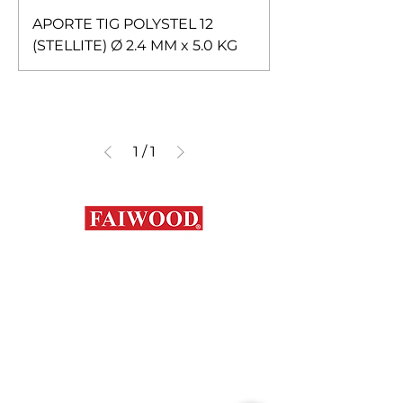
APORTE TIG POLYSTEL 12
(STELLITE) Ø 2.4 MM x 5.0 KG
1
/
1
Contáctanos
+56 9 7648 5761
+
56 32 269 2686
+
56 9 6204 2498
+
56 9 3454 2881
info@faiwood.cl