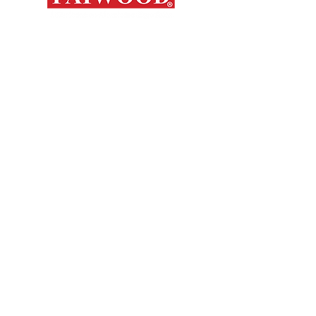
Contáctanos
Novedades
Productos
+56 9 7648 5761
Nosotros
+ 56 32 269 2686
+ 56 9 6204 2498
Marcas
+ 56 9 3454 2881
Sorko
info@faiwood.cl
Contacto