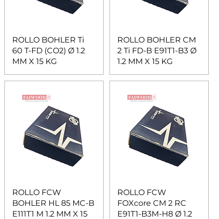
ROLLO BOHLER Ti
ROLLO BOHLER CM
60 T-FD (CO2) Ø 1.2
2 Ti FD-B E91T1-B3 Ø
MM X 15 KG
1.2 MM X 15 KG
ROLLO FCW
ROLLO FCW
BOHLER HL 85 MC-B
FOXcore CM 2 RC
E111T1 M 1.2 MM X 15
E91T1-B3M-H8 Ø 1.2