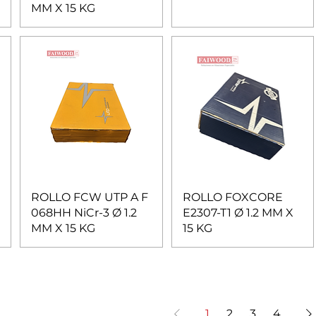
MM X 15 KG
ROLLO FCW UTP A F
ROLLO FOXCORE
068HH NiCr-3 Ø 1.2
E2307-T1 Ø 1.2 MM X
MM X 15 KG
15 KG
1
2
3
4