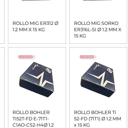
ROLLO MIG ER312 Ø
ROLLO MIG SORKO
1.2 MM X 15 KG
ER316L-SI Ø 1.2 MM X
15 KG
ROLLO BOHLER
ROLLO BOHLER Ti
TI52T-FD E-71T1-
52-FD (71T1) Ø 1.2 MM
C1AO-CS2-H4Ø 1.2
x 15 KG