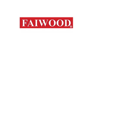
Mapa del s
Contáctanos
Novedades
Productos
+56 9 7648 5761
Nosotros
+ 56 32 269 2686
+ 56 9 6204 2498
Marcas
+ 56 9 3454 2881
Sorko
info@faiwood.cl
Contacto