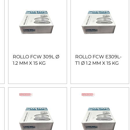
ROLLO FCW 309L Ø
ROLLO FCW E309L-
1.2 MM X 15 KG
T1 Ø 1.2 MM X 15 KG