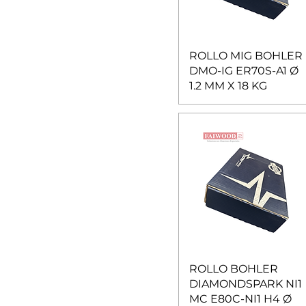
E71T1
E81T1
E81T1-Ni2
ER2209
ROLLO MIG BOHLER
DMO-IG ER70S-A1 Ø
ER307
1.2 MM X 18 KG
ER308H
ER308L-Si
ER309L-Si
ER70S-6
ER80S-B2
ER80S-B6
ERCuMnNiAl
ERNiCrMo-3
E308LT1
E71T1-H4
ER5183
ROLLO BOHLER
ER5356
DIAMONDSPARK NI1
ERNiFe-2
MC E80C-NI1 H4 Ø