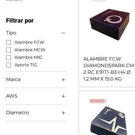
Filtrar por
Tipo
Alambre FCW
Alambre MCW
Alambre MIG
ALAMBRE FCW
Aporte TIG
DIAMONDSPARK CM
2 RC E91T1-B3 H4 Ø
1.2 MM X 15.0 KG
Marca
Polymet
AWS
Sorko
Voestalpine Bohler
E2209-T1
Voestalpine UTP
Diametro
E309LT1
WDI
E316LT1
1.2 MM
E410NiMo