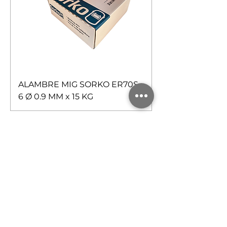
ALAMBRE MIG SORKO ER70S-
6 Ø 0.9 MM x 15 KG
1
/
1
Contáctanos