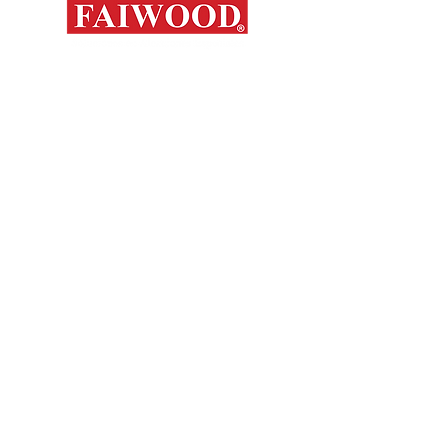
Mapa del s
Contáctanos
Novedades
Productos
+56 9 7648 5761
Nosotros
+ 56 32 269 2686
+ 56 9 6204 2498
Marcas
+ 56 9 3454 2881
Sorko
info@faiwood.cl
Contacto