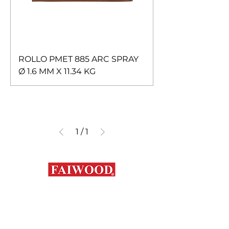
ROLLO PMET 885 ARC SPRAY
Ø 1.6 MM X 11.34 KG
1
/
1
Contáctanos
+56 9 7648 5761
+
56 32 269 2686