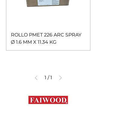
ROLLO PMET 226 ARC SPRAY
Ø 1.6 MM X 11.34 KG
1
/
1
Contáctanos
+56 9 7648 5761
+
56 32 269 2686