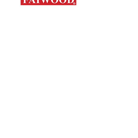
Mapa del s
Contáctanos
Novedades
Productos
+56 9 7648 5761
Nosotros
+ 56 32 269 2686
+ 56 9 6204 2498
Marcas
+ 56 9 3454 2881
Sorko
info@faiwood.cl
Contacto