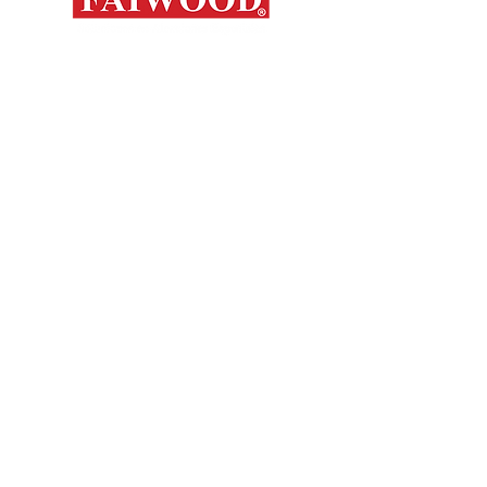
Mapa del s
Contáctanos
Novedades
Productos
+56 9 7648 5761
Nosotros
+ 56 32 269 2686
+ 56 9 6204 2498
Marcas
+ 56 9 3454 2881
Sorko
info@faiwood.cl
Contacto