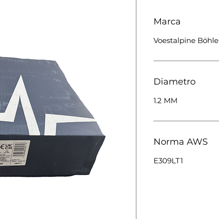
Marca
Voestalpine Böhle
Diametro
1.2 MM
Norma AWS
E309LT1