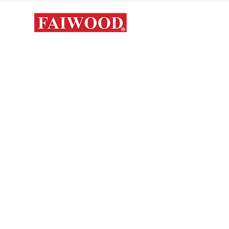
Mapa del s
Contáctanos
Novedades
Productos
+56 9 7648 5761
Nosotros
+ 56 32 269 2686
+ 56 9 6204 2498
Marcas
+ 56 9 3454 2881
Sorko
info@faiwood.cl
Contacto