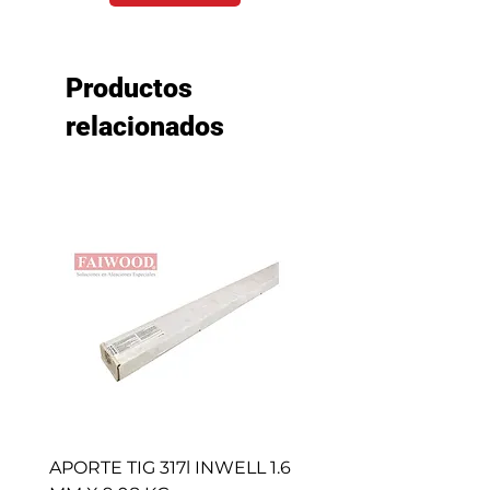
Productos
relacionados
APORTE TIG 317l INWELL 1.6
BROCHAS CAFE (50 