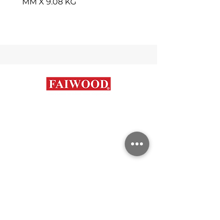
MM X 9.08 KG
Contáctanos
+56 9 7648 5761
+
56 32 269 2686
+
56 9 6204 2498
+
56 9 3454 2881
info@faiwood.cl
Categorías
Aceros Inoxidables