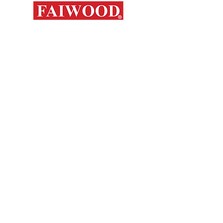
Mapa del s
Contáctanos
Novedades
Productos
+56 9 7648 5761
Nosotros
+ 56 32 269 2686
+ 56 9 6204 2498
Marcas
+ 56 9 3454 2881
Sorko
info@faiwood.cl
Contacto