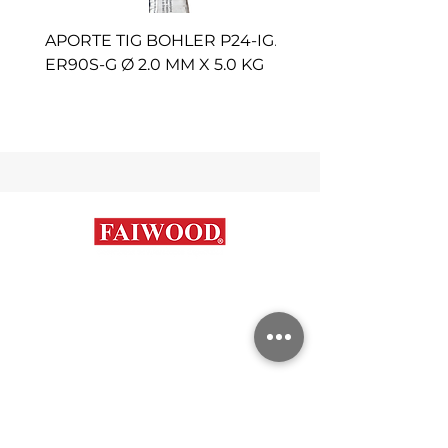
APORTE TIG BOHLER P24-IG
APORTE TIG AVESTA 
ER90S-G Ø 2.0 MM X 5.0 KG
P100 ER2594 Ø 2.4 M
KG
Contáctanos
+56 9 7648 5761
+
56 32 269 2686
+
56 9 6204 2498
+
56 9 3454 2881
info@faiwood.cl