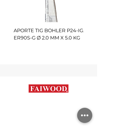
APORTE TIG BOHLER P24-IG
APORTE TIG AVESTA 
ER90S-G Ø 2.0 MM X 5.0 KG
P100 ER2594 Ø 2.4 M
KG
Contáctanos
+56 9 7648 5761
+
56 32 269 2686
+
56 9 6204 2498
+
56 9 3454 2881