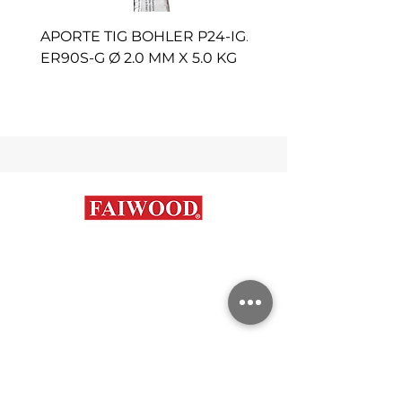
APORTE TIG BOHLER P24-IG
APORTE TIG AVESTA 
ER90S-G Ø 2.0 MM X 5.0 KG
P100 ER2594 Ø 2.4 M
KG
Contáctanos
+56 9 7648 5761
+
56 32 269 2686
+
56 9 6204 2498
+
56 9 3454 2881
info@faiwood.cl