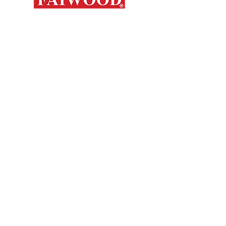
Mapa del s
Contáctanos
Novedades
Productos
+56 9 7648 5761
Nosotros
+ 56 32 269 2686
+ 56 9 6204 2498
Marcas
+ 56 9 3454 2881
Sorko
info@faiwood.cl
Contacto