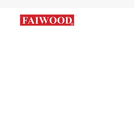
Mapa del s
Contáctanos
Novedades
Productos
+56 9 7648 5761
Nosotros
+ 56 32 269 2686
+ 56 9 6204 2498
Marcas
+ 56 9 3454 2881
Sorko
info@faiwood.cl
Contacto