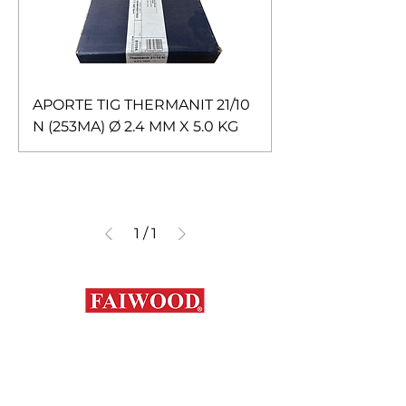
APORTE TIG THERMANIT 21/10
N (253MA) Ø 2.4 MM X 5.0 KG
1
/
1
Contáctanos
+56 9 7648 5761
+
56 32 269 2686