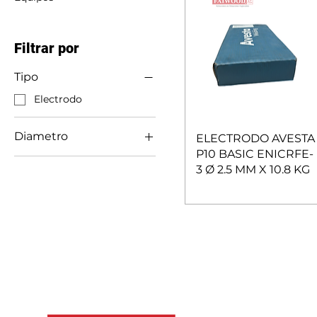
Filtrar por
Tipo
Electrodo
Diametro
ELECTRODO AVESTA
P10 BASIC ENICRFE-
2.5 MM
3 Ø 2.5 MM X 10.8 KG
3.2 MM