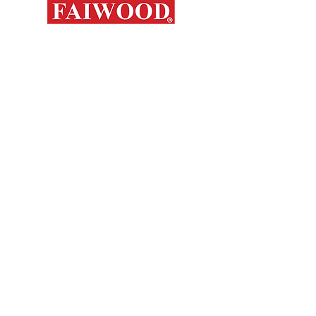
Mapa del s
Contáctanos
Novedades
Productos
+56 9 7648 5761
Nosotros
+ 56 32 269 2686
+ 56 9 6204 2498
Marcas
+ 56 9 3454 2881
Sorko
info@faiwood.cl
Contacto